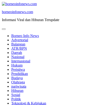
Skip
to
borneoinfonews.com
content
Informasi Viral dan Hiburan Terupdate
Borneo Info News
Advertorial
Balangan
ATR/BPN
Daerah
Nasional
Internasional
Hukum
Peristiwa
Pendidikan
Budaya
Olahraga
pariwisata
Hiburan
Sosial
Politik
Teknologi & Kebijakan