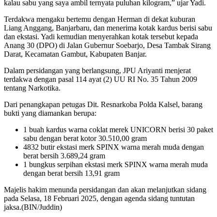
kalau sabu yang saya ambil ternyata puluhan kilogram,” ujar Yadi.
Terdakwa mengaku bertemu dengan Herman di dekat kuburan
Liang Anggang, Banjarbaru, dan menerima kotak kardus berisi sabu
dan ekstasi. Yadi kemudian menyerahkan kotak tersebut kepada
Anang 30 (DPO) di Jalan Gubernur Soebarjo, Desa Tambak Sirang
Darat, Kecamatan Gambut, Kabupaten Banjar.
Dalam persidangan yang berlangsung, JPU Ariyanti menjerat
terdakwa dengan pasal 114 ayat (2) UU RI No. 35 Tahun 2009
tentang Narkotika.
Dari penangkapan petugas Dit. Resnarkoba Polda Kalsel, barang
bukti yang diamankan berupa:
1 buah kardus warna coklat merek UNICORN berisi 30 paket
sabu dengan berat kotor 30.510,00 gram
4832 butir ekstasi merk SPINX warna merah muda dengan
berat bersih 3.689,24 gram
1 bungkus serpihan ekstasi merk SPINX warna merah muda
dengan berat bersih 13,91 gram
Majelis hakim menunda persidangan dan akan melanjutkan sidang
pada Selasa, 18 Februari 2025, dengan agenda sidang tuntutan
jaksa.(BIN/Juddin)