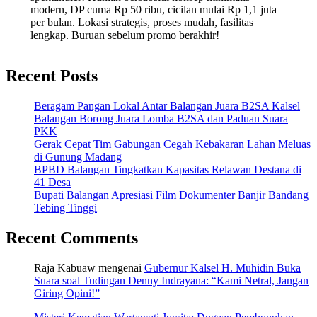
modern, DP cuma Rp 50 ribu, cicilan mulai Rp 1,1 juta
per bulan. Lokasi strategis, proses mudah, fasilitas
lengkap. Buruan sebelum promo berakhir!
Recent Posts
Beragam Pangan Lokal Antar Balangan Juara B2SA Kalsel
Balangan Borong Juara Lomba B2SA dan Paduan Suara
PKK
Gerak Cepat Tim Gabungan Cegah Kebakaran Lahan Meluas
di Gunung Madang
BPBD Balangan Tingkatkan Kapasitas Relawan Destana di
41 Desa
Bupati Balangan Apresiasi Film Dokumenter Banjir Bandang
Tebing Tinggi
Recent Comments
Raja Kabuaw
mengenai
Gubernur Kalsel H. Muhidin Buka
Suara soal Tudingan Denny Indrayana: “Kami Netral, Jangan
Giring Opini!”