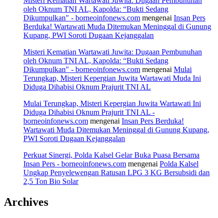
Misteri Kematian Wartawati Juwita: Dugaan Pembunuhan
oleh Oknum TNI AL, Kapolda: “Bukti Sedang
Dikumpulkan" - borneoinfonews.com
mengenai
Insan Pers
Berduka! Wartawati Muda Ditemukan Meninggal di Gunung
Kupang, PWI Soroti Dugaan Kejanggalan
Misteri Kematian Wartawati Juwita: Dugaan Pembunuhan
oleh Oknum TNI AL, Kapolda: “Bukti Sedang
Dikumpulkan" - borneoinfonews.com
mengenai
Mulai
Terungkap, Misteri Kepergian Juwita Wartawati Muda Ini
Diduga Dihabisi Oknum Prajurit TNI AL
Mulai Terungkap, Misteri Kepergian Juwita Wartawati Ini
Diduga Dihabisi Oknum Prajurit TNI AL -
borneoinfonews.com
mengenai
Insan Pers Berduka!
Wartawati Muda Ditemukan Meninggal di Gunung Kupang,
PWI Soroti Dugaan Kejanggalan
Perkuat Sinergi, Polda Kalsel Gelar Buka Puasa Bersama
Insan Pers - borneoinfonews.com
mengenai
Polda Kalsel
Ungkap Penyelewengan Ratusan LPG 3 KG Bersubsidi dan
2,5 Ton Bio Solar
Archives