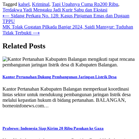
Tagged
kalsel
,
Kriminal
,
Tapi Upahnya Cuma Rp200 Ribu
,
Terdakwa Yadi Mengaku Jadi Kurir Sabu dan Ekstasi
Navigasi
⟵
Sidang Perkara No. 128: Kasus Pinjaman Emas dan Dugaan
TPPU
pos
MK Tolak Gugatan Pilkada Banjar 2024, Saidi Mansyur: Tuduhan
Tidak Terbukti
⟶
Related Posts
Kantor Pertanahan Dukung Pembangunan Jaringan Listrik Desa
Kantor Pertanahan Kabupaten Balangan memperkuat koordinasi
lintas sektor untuk mendukung pembangunan jaringan listrik desa
melalui kepastian hukum di bidang pertanahan. BALANGAN,
borneoinfonews.com…
Prabowo: Indonesia Siap Kirim 20 Ribu Pasukan ke Gaza