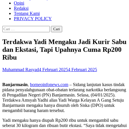
Opini
Redaksi
Tentang Kami
PRIVACY POLICY
Cari
untuk:
Terdakwa Yadi Mengaku Jadi Kurir Sabu
dan Ekstasi, Tapi Upahnya Cuma Rp200
Ribu
Muhammad Rasyad
4 Februari 2025
4 Februari 2025
Banjarmasin
,
borneoinfonews.com
– Sidang lanjutan kasus tindak
pidana penyalahgunaan obat-obatan terlarang narkotika berlangsung
di Pengadilan Negeri (PN) Banjarmasin. Selasa, (04/01/2025).
Terdakwa Amsyah Yadhi alias Yadi Warga Kelayan A Gang Setuju
Banjarmasin mengaku hanya disuruh oleh Siska (DPO) untuk
mengambil barang haram tersebut.
Yadi mengaku hanya diupah Rp200 ribu untuk mengambil sabu
seberat 30 kilogram dan ribuan butir ekstasi. “Saya tidak mengetahui