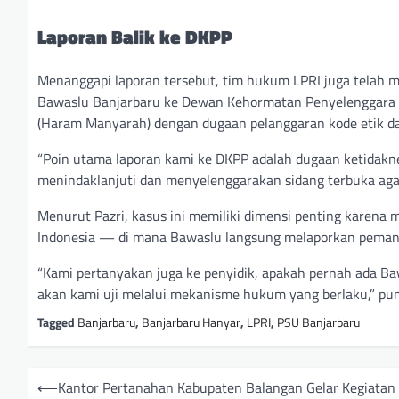
Laporan Balik ke DKPP
Menanggapi laporan tersebut, tim hukum LPRI juga telah 
Bawaslu Banjarbaru ke Dewan Kehormatan Penyelenggara Pe
(Haram Manyarah) dengan dugaan pelanggaran kode etik d
“Poin utama laporan kami ke DKPP adalah dugaan ketidakne
menindaklanjuti dan menyelenggarakan sidang terbuka agar 
Menurut Pazri, kasus ini memiliki dimensi penting karen
Indonesia — di mana Bawaslu langsung melaporkan pemanta
“Kami pertanyakan juga ke penyidik, apakah pernah ada Baw
akan kami uji melalui mekanisme hukum yang berlaku,” pun
Tagged
Banjarbaru
,
Banjarbaru Hanyar
,
LPRI
,
PSU Banjarbaru
N
⟵
Kantor Pertanahan Kabupaten Balangan Gelar Kegiatan