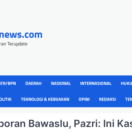
onews.com
uran Terupdate
ATR/BPN
DAERAH
NASIONAL
INTERNASIONAL
HUK
OLITIK
TEKNOLOGI & KEBIJAKAN
OPINI
REDAKSI
TE
poran Bawaslu, Pazri: Ini K