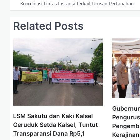
a
Koordinasi Lintas Instansi Terkait Urusan Pertanahan
v
i
Related Posts
g
a
s
i
p
o
s
Gubernur 
LSM Sakutu dan Kaki Kalsel
Pengurus
Geruduk Setda Kalsel, Tuntut
Pengemb
Transparansi Dana Rp5,1
Kerajinan