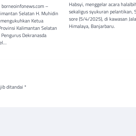
Habsyi, menggelar acara halalbi
, borneoinfonews.com –
sekaligus syukuran pelantikan, 
imantan Selatan H. Muhidin
sore (5/4/2025), di kawasan Jal
i mengukuhkan Ketua
Himalaya, Banjarbaru.
rovinsi Kalimantan Selatan
k Pengurus Dekranasda
sel…
jib ditandai
*