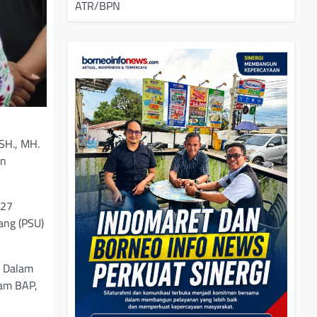
ATR/BPN
SH., MH.
an
 27
ang (PSU)
. Dalam
lam BAP,