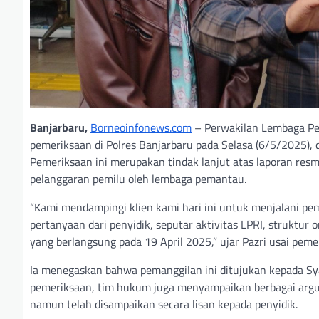
Banjarbaru,
Borneoinfonews.com
– Perwakilan Lembaga Pem
pemeriksaan di Polres Banjarbaru pada Selasa (6/5/2025),
Pemeriksaan ini merupakan tindak lanjut atas laporan res
pelanggaran pemilu oleh lembaga pemantau.
“Kami mendampingi klien kami hari ini untuk menjalani peme
pertanyaan dari penyidik, seputar aktivitas LPRI, struktu
yang berlangsung pada 19 April 2025,” ujar Pazri usai peme
Ia menegaskan bahwa pemanggilan ini ditujukan kepada Syar
pemeriksaan, tim hukum juga menyampaikan berbagai arg
namun telah disampaikan secara lisan kepada penyidik.