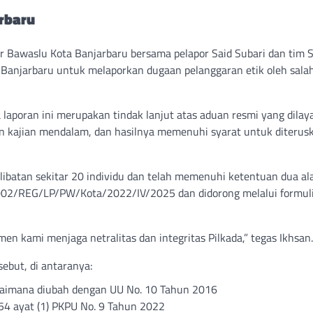
rbaru
r Bawaslu Kota Banjarbaru bersama pelapor Said Subari dan tim 
anjarbaru untuk melaporkan dugaan pelanggaran etik oleh salah
laporan ini merupakan tindak lanjut atas aduan resmi yang dila
an kajian mendalam, dan hasilnya memenuhi syarat untuk diterus
ibatan sekitar 20 individu dan telah memenuhi ketentuan dua ala
i 002/REG/LP/PW/Kota/2022/IV/2025 dan didorong melalui formuli
men kami menjaga netralitas dan integritas Pilkada,” tegas Ikhsan.
ebut, di antaranya:
agaimana diubah dengan UU No. 10 Tahun 2016
l 54 ayat (1) PKPU No. 9 Tahun 2022