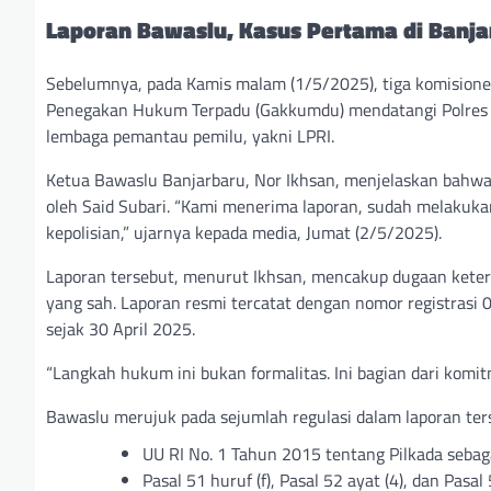
Laporan Bawaslu, Kasus Pertama di Banja
Sebelumnya, pada Kamis malam (1/5/2025), tiga komisione
Penegakan Hukum Terpadu (Gakkumdu) mendatangi Polres B
lembaga pemantau pemilu, yakni LPRI.
Ketua Bawaslu Banjarbaru, Nor Ikhsan, menjelaskan bahwa 
oleh Said Subari. “Kami menerima laporan, sudah melakuk
kepolisian,” ujarnya kepada media, Jumat (2/5/2025).
Laporan tersebut, menurut Ikhsan, mencakup dugaan keterl
yang sah. Laporan resmi tercatat dengan nomor registras
sejak 30 April 2025.
“Langkah hukum ini bukan formalitas. Ini bagian dari komit
Bawaslu merujuk pada sejumlah regulasi dalam laporan ters
UU RI No. 1 Tahun 2015 tentang Pilkada seb
Pasal 51 huruf (f), Pasal 52 ayat (4), dan Pasa