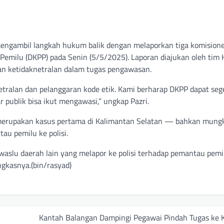
mengambil langkah hukum balik dengan melaporkan tiga komision
milu (DKPP) pada Senin (5/5/2025). Laporan diajukan oleh tim
an ketidaknetralan dalam tugas pengawasan.
tralan dan pelanggaran kode etik. Kami berharap DKPP dapat seg
publik bisa ikut mengawasi,” ungkap Pazri.
a merupakan kasus pertama di Kalimantan Selatan — bahkan mungk
u pemilu ke polisi.
aslu daerah lain yang melapor ke polisi terhadap pemantau pemil
gkasnya.(bin/rasyad)
Kantah Balangan Dampingi Pegawai Pindah Tugas ke 