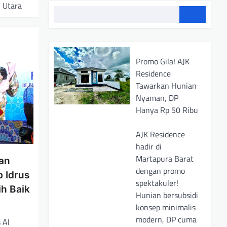
 Utara
Promo Gila! AJK
Residence
Tawarkan Hunian
Nyaman, DP
Hanya Rp 50 Ribu
AJK Residence
hadir di
Martapura Barat
ran
dengan promo
b Idrus
spektakuler!
ih Baik
Hunian bersubsidi
konsep minimalis
modern, DP cuma
 Al