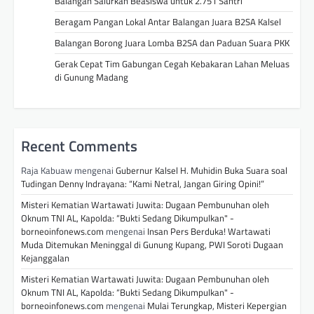
Balangan Salurkan Beasiswa untuk 2.751 Santri
Beragam Pangan Lokal Antar Balangan Juara B2SA Kalsel
Balangan Borong Juara Lomba B2SA dan Paduan Suara PKK
Gerak Cepat Tim Gabungan Cegah Kebakaran Lahan Meluas
di Gunung Madang
Recent Comments
Raja Kabuaw
mengenai
Gubernur Kalsel H. Muhidin Buka Suara soal
Tudingan Denny Indrayana: “Kami Netral, Jangan Giring Opini!”
Misteri Kematian Wartawati Juwita: Dugaan Pembunuhan oleh
Oknum TNI AL, Kapolda: “Bukti Sedang Dikumpulkan" -
borneoinfonews.com
mengenai
Insan Pers Berduka! Wartawati
Muda Ditemukan Meninggal di Gunung Kupang, PWI Soroti Dugaan
Kejanggalan
Misteri Kematian Wartawati Juwita: Dugaan Pembunuhan oleh
Oknum TNI AL, Kapolda: “Bukti Sedang Dikumpulkan" -
borneoinfonews.com
mengenai
Mulai Terungkap, Misteri Kepergian