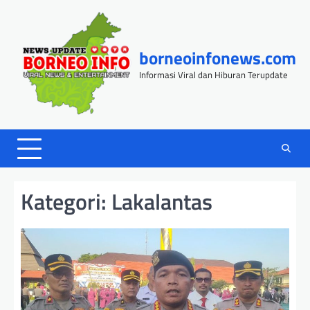
Skip
to
content
borneoinfonews.com
Informasi Viral dan Hiburan Terupdate
Kategori:
Lakalantas