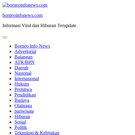
Skip
to
borneoinfonews.com
content
Informasi Viral dan Hiburan Terupdate
Borneo Info News
Advertorial
Balangan
ATR/BPN
Daerah
Nasional
Internasional
Hukum
Peristiwa
Pendidikan
Budaya
Olahraga
pariwisata
Hiburan
Sosial
Politik
Teknologi & Kebijakan