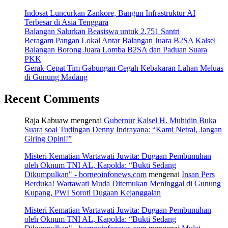
Indosat Luncurkan Zankore, Bangun Infrastruktur AI
Terbesar di Asia Tenggara
Balangan Salurkan Beasiswa untuk 2.751 Santri
Beragam Pangan Lokal Antar Balangan Juara B2SA Kalsel
Balangan Borong Juara Lomba B2SA dan Paduan Suara
PKK
Gerak Cepat Tim Gabungan Cegah Kebakaran Lahan Meluas
di Gunung Madang
Recent Comments
Raja Kabuaw
mengenai
Gubernur Kalsel H. Muhidin Buka
Suara soal Tudingan Denny Indrayana: “Kami Netral, Jangan
Giring Opini!”
Misteri Kematian Wartawati Juwita: Dugaan Pembunuhan
oleh Oknum TNI AL, Kapolda: “Bukti Sedang
Dikumpulkan" - borneoinfonews.com
mengenai
Insan Pers
Berduka! Wartawati Muda Ditemukan Meninggal di Gunung
Kupang, PWI Soroti Dugaan Kejanggalan
Misteri Kematian Wartawati Juwita: Dugaan Pembunuhan
oleh Oknum TNI AL, Kapolda: “Bukti Sedang