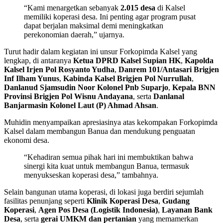
“Kami menargetkan sebanyak
2.015 desa
di Kalsel
memiliki koperasi desa. Ini penting agar program pusat
dapat berjalan maksimal demi meningkatkan
perekonomian daerah,” ujarnya.
Turut hadir dalam kegiatan ini unsur Forkopimda Kalsel yang
lengkap, di antaranya
Ketua DPRD Kalsel Supian HK
,
Kapolda
Kalsel Irjen Pol Rosyanto Yudha
,
Danrem 101/Antasari Brigjen
Inf Ilham Yunus
,
Kabinda Kalsel Brigjen Pol Nurrullah
,
Danlanud Sjamsudin Noor Kolonel Pnb Suparjo
,
Kepala BNN
Provinsi Brigjen Pol Wisnu Andayana
, serta
Danlanal
Banjarmasin Kolonel Laut (P) Ahmad Ahsan
.
Muhidin menyampaikan apresiasinya atas kekompakan Forkopimda
Kalsel dalam membangun Banua dan mendukung penguatan
ekonomi desa.
“Kehadiran semua pihak hari ini membuktikan bahwa
sinergi kita kuat untuk membangun Banua, termasuk
menyukseskan koperasi desa,” tambahnya.
Selain bangunan utama koperasi, di lokasi juga berdiri sejumlah
fasilitas penunjang seperti
Klinik Koperasi Desa
,
Gudang
Koperasi
,
Agen Pos Desa (Logistik Indonesia)
,
Layanan Bank
Desa
, serta
gerai UMKM dan pertanian
yang memamerkan