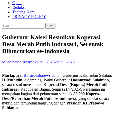
Opini
Redaksi
Tentang Kami
PRIVACY POLICY
Cari
untuk:
Gubernur Kalsel Resmikan Koperasi
Desa Merah Putih Indrasari, Serentak
Diluncurkan se-Indonesia
Muhammad Rasyad
21 Juli 2025
22 Juli 2025
Martapura,
Borneoinfonews.com
– Gubernur Kalimantan Selatan,
H. Muhidin
, didampingi Wakil Gubernur
Hasnuryadi Sulaiman
,
secara resmi meresmikan
Koperasi Desa (Kopdes) Merah Putih
Indrasari
, Kabupaten Banjar, Senin (21/7/2025). Peresmian ini
merupakan bagian dari peluncuran serentak
80.000 Koperasi
Desa/Kelurahan Merah Putih se-Indonesia
, yang dihelat secara
hybrid dan terhubung langsung dengan
Presiden RI Prabowo
Subianto
.