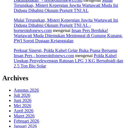
Dikumpulkan" - borneoinfonews.com
mengenai
Mulai
Terungkap, Misteri Kepergian Juwita Wartawati Muda Ini
Diduga Dihabisi Oknum Prajurit TNI AL
Mulai Terungkap, Misteri Kepergian Juwita Wartawati Ini
Diduga Dihabisi Oknum Prajurit TNI AL -
borneoinfonews.com
mengenai
Insan Pers Berduka!
Wartawati Muda Ditemukan Meninggal di Gunung Kupang,
PWI Soroti Dugaan Kejanggalan
Perkuat Sinergi, Polda Kalsel Gelar Buka Puasa Bersama
Insan Pers - borneoinfonews.com
mengenai
Polda Kalsel
Ungkap Penyelewengan Ratusan LPG 3 KG Bersubsidi dan
2,5 Ton Bio Solar
Archives
Agustus 2026
Juli 2026
Juni 2026
Mei 2026
April 2026
Maret 2026
Februari 2026
Januari 2026