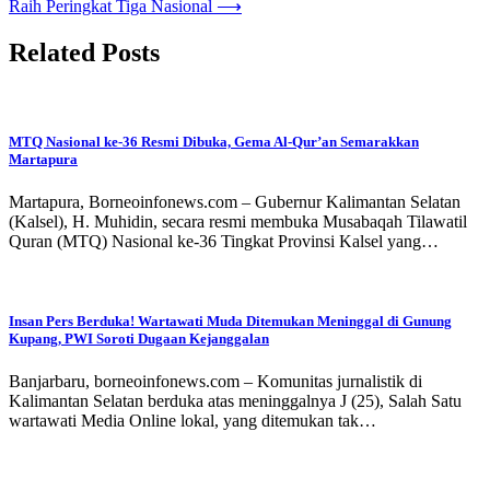
Raih Peringkat Tiga Nasional
⟶
Related Posts
MTQ Nasional ke-36 Resmi Dibuka, Gema Al-Qur’an Semarakkan
Martapura
Martapura, Borneoinfonews.com – Gubernur Kalimantan Selatan
(Kalsel), H. Muhidin, secara resmi membuka Musabaqah Tilawatil
Quran (MTQ) Nasional ke-36 Tingkat Provinsi Kalsel yang…
Insan Pers Berduka! Wartawati Muda Ditemukan Meninggal di Gunung
Kupang, PWI Soroti Dugaan Kejanggalan
Banjarbaru, borneoinfonews.com – Komunitas jurnalistik di
Kalimantan Selatan berduka atas meninggalnya J (25), Salah Satu
wartawati Media Online lokal, yang ditemukan tak…