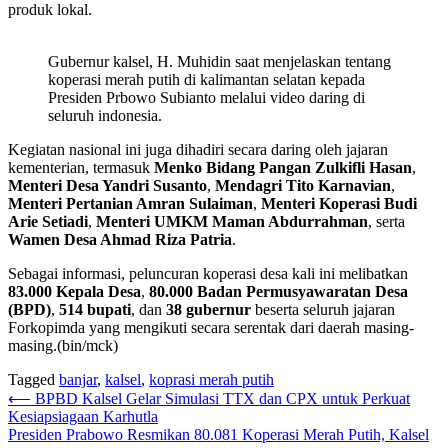
produk lokal.
Gubernur kalsel, H. Muhidin saat menjelaskan tentang
koperasi merah putih di kalimantan selatan kepada
Presiden Prbowo Subianto melalui video daring di
seluruh indonesia.
Kegiatan nasional ini juga dihadiri secara daring oleh jajaran
kementerian, termasuk
Menko Bidang Pangan Zulkifli Hasan
,
Menteri Desa Yandri Susanto
,
Mendagri Tito Karnavian
,
Menteri Pertanian Amran Sulaiman
,
Menteri Koperasi Budi
Arie Setiadi
,
Menteri UMKM Maman Abdurrahman
, serta
Wamen Desa Ahmad Riza Patria
.
Sebagai informasi, peluncuran koperasi desa kali ini melibatkan
83.000 Kepala Desa
,
80.000 Badan Permusyawaratan Desa
(BPD)
,
514 bupati
, dan
38 gubernur
beserta seluruh jajaran
Forkopimda yang mengikuti secara serentak dari daerah masing-
masing.(bin/mck)
Tagged
banjar
,
kalsel
,
koprasi merah putih
Navigasi
⟵
BPBD Kalsel Gelar Simulasi TTX dan CPX untuk Perkuat
Kesiapsiagaan Karhutla
pos
Presiden Prabowo Resmikan 80.081 Koperasi Merah Putih, Kalsel