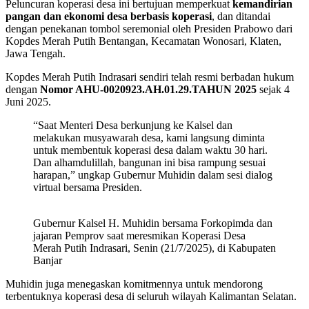
Peluncuran koperasi desa ini bertujuan memperkuat
kemandirian
pangan dan ekonomi desa berbasis koperasi
, dan ditandai
dengan penekanan tombol seremonial oleh Presiden Prabowo dari
Kopdes Merah Putih Bentangan, Kecamatan Wonosari, Klaten,
Jawa Tengah.
Kopdes Merah Putih Indrasari sendiri telah resmi berbadan hukum
dengan
Nomor AHU-0020923.AH.01.29.TAHUN 2025
sejak 4
Juni 2025.
“Saat Menteri Desa berkunjung ke Kalsel dan
melakukan musyawarah desa, kami langsung diminta
untuk membentuk koperasi desa dalam waktu 30 hari.
Dan alhamdulillah, bangunan ini bisa rampung sesuai
harapan,” ungkap Gubernur Muhidin dalam sesi dialog
virtual bersama Presiden.
Gubernur Kalsel H. Muhidin bersama Forkopimda dan
jajaran Pemprov saat meresmikan Koperasi Desa
Merah Putih Indrasari, Senin (21/7/2025), di Kabupaten
Banjar
Muhidin juga menegaskan komitmennya untuk mendorong
terbentuknya koperasi desa di seluruh wilayah Kalimantan Selatan.