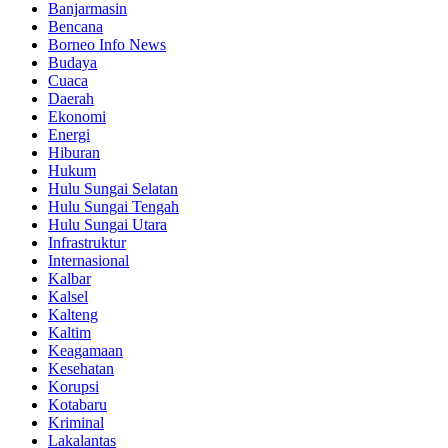
Banjarmasin
Bencana
Borneo Info News
Budaya
Cuaca
Daerah
Ekonomi
Energi
Hiburan
Hukum
Hulu Sungai Selatan
Hulu Sungai Tengah
Hulu Sungai Utara
Infrastruktur
Internasional
Kalbar
Kalsel
Kalteng
Kaltim
Keagamaan
Kesehatan
Korupsi
Kotabaru
Kriminal
Lakalantas