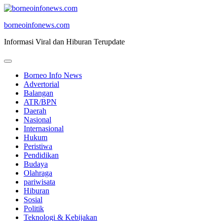
Skip
to
borneoinfonews.com
content
Informasi Viral dan Hiburan Terupdate
Borneo Info News
Advertorial
Balangan
ATR/BPN
Daerah
Nasional
Internasional
Hukum
Peristiwa
Pendidikan
Budaya
Olahraga
pariwisata
Hiburan
Sosial
Politik
Teknologi & Kebijakan