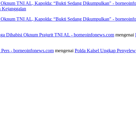
h Oknum TNI AL, Kapolda: “Bukti Sedang Dikumpulkan" - borneoin
 Kejanggalan
h Oknum TNI AL, Kapolda: “Bukti Sedang Dikumpulkan" - borneoin
duga Dihabisi Oknum Prajurit TNI AL - borneoinfonews.com
mengenai
n Pers - borneoinfonews.com
mengenai
Polda Kalsel Ungkap Penyelew