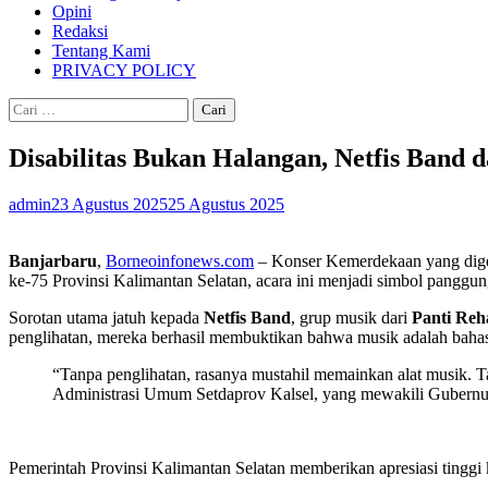
Opini
Redaksi
Tentang Kami
PRIVACY POLICY
Cari
untuk:
Disabilitas Bukan Halangan, Netfis Band
admin
23 Agustus 2025
25 Agustus 2025
Banjarbaru
,
Borneoinfonews.com
– Konser Kemerdekaan yang digel
ke-75 Provinsi Kalimantan Selatan, acara ini menjadi simbol panggun
Sorotan utama jatuh kepada
Netfis Band
, grup musik dari
Panti Reha
penglihatan, mereka berhasil membuktikan bahwa musik adalah bahas
“Tanpa penglihatan, rasanya mustahil memainkan alat musik. T
Administrasi Umum Setdaprov Kalsel, yang mewakili Gubernu
Pemerintah Provinsi Kalimantan Selatan memberikan apresiasi tingg