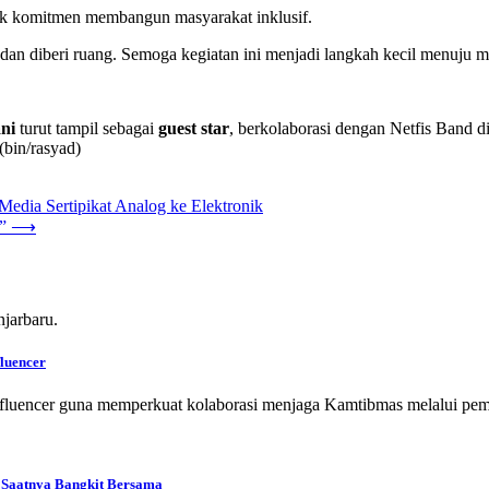
k komitmen membangun masyarakat inklusif.
dan diberi ruang. Semoga kegiatan ini menjadi langkah kecil menuju ma
ani
turut tampil sebagai
guest star
, berkolaborasi dengan Netfis Band 
bin/rasyad)
edia Sertipikat Analog ke Elektronik
”
⟶
fluencer
influencer guna memperkuat kolaborasi menjaga Kamtibmas melalui p
 Saatnya Bangkit Bersama