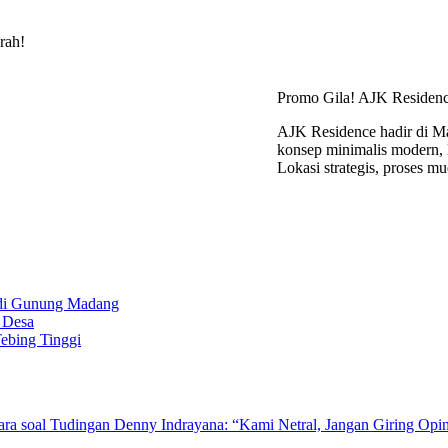
rah!
Promo Gila! AJK Residen
AJK Residence hadir di Ma
konsep minimalis modern, D
Lokasi strategis, proses m
 di Gunung Madang
 Desa
ebing Tinggi
ra soal Tudingan Denny Indrayana: “Kami Netral, Jangan Giring Opin