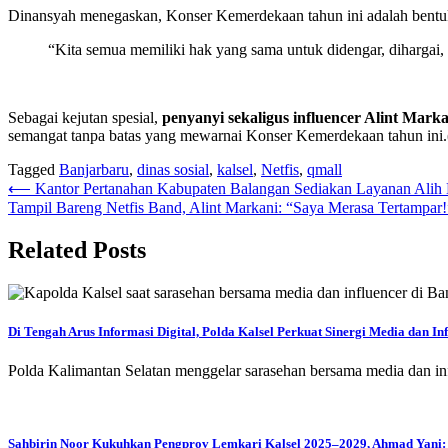
Dinansyah menegaskan, Konser Kemerdekaan tahun ini adalah bentu
“Kita semua memiliki hak yang sama untuk didengar, dihargai, 
Sebagai kejutan spesial,
penyanyi sekaligus influencer Alint Mark
semangat tanpa batas yang mewarnai Konser Kemerdekaan tahun ini.(
Tagged
Banjarbaru
,
dinas sosial
,
kalsel
,
Netfis
,
qmall
Navigasi
⟵
Kantor Pertanahan Kabupaten Balangan Sediakan Layanan Alih M
Tampil Bareng Netfis Band, Alint Markani: “Saya Merasa Tertampar!
pos
Related Posts
Di Tengah Arus Informasi Digital, Polda Kalsel Perkuat Sinergi Media dan In
Polda Kalimantan Selatan menggelar sarasehan bersama media dan 
Sahbirin Noor Kukuhkan Pengprov Lemkari Kalsel 2025–2029, Ahmad Yani: