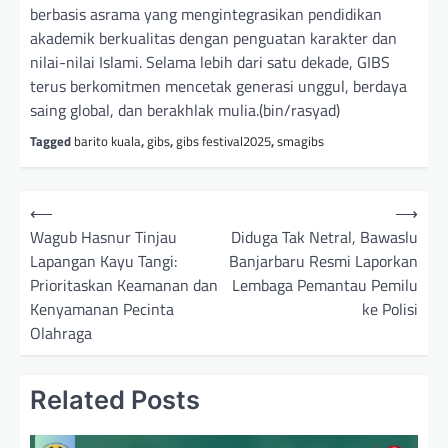
berbasis asrama yang mengintegrasikan pendidikan
akademik berkualitas dengan penguatan karakter dan
nilai-nilai Islami. Selama lebih dari satu dekade, GIBS
terus berkomitmen mencetak generasi unggul, berdaya
saing global, dan berakhlak mulia.(bin/rasyad)
Tagged
barito kuala
,
gibs
,
gibs festival2025
,
smagibs
N
⟵
⟶
a
Wagub Hasnur Tinjau
Diduga Tak Netral, Bawaslu
Lapangan Kayu Tangi:
Banjarbaru Resmi Laporkan
v
Prioritaskan Keamanan dan
Lembaga Pemantau Pemilu
i
Kenyamanan Pecinta
ke Polisi
g
Olahraga
a
s
Related Posts
i