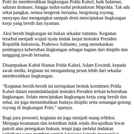
Polri itu membersihkan lingkungan Polda Kalsel, baik halaman,
saluran drainase, hingga sudut-sudut perkantoran Mapolda. Tak ada
sekat pangkat, semua bergerak bersama, bergotong royong,
menyapu dan mengangkut sampah demi menciptakan lingkungan
kerja yang bersih dan nyaman.
Aksi bersih lingkungan ini bukan sekadar rutinitas. Kegiatan
tersebut menjadi wujud nyata tindak lanjut instruksi Presiden
Republik Indonesia, Prabowo Subianto, yang menekankan
pentingnya kebersihan lingkungan sebagai bagian dari disiplin dan
tanggung jawab bersama.
Disampaikan Kabid Humas Polda Kalsel, Adam Erwindi, kepada
awak media, kegiatan ini mengandung pesan lebih dari sekadar
membersihkan lingkungan.
“Kegiatan bersih-bersih ini merupakan bentuk komitmen Polda
Kalsel dalam menindaklanjuti instruksi Presiden terkait kebersihan
lingkungan. Selain menciptakan lingkungan kerja yang bersih dan
sehat, ini juga menumbuhkan budaya disiplin serta semangat gotong
royong di lingkungan Polri,” ujarnya.
Bagi para personel, kegiatan ini juga menjadi ruang refleksi.
Menjaga keamanan dan ketertiban tidak selalu diwujudkan lewat
patroli atau penegakan hukum, tetapi juga melalui tindakan
sederhana yang memberi contoh langsung kepada masyarakat.