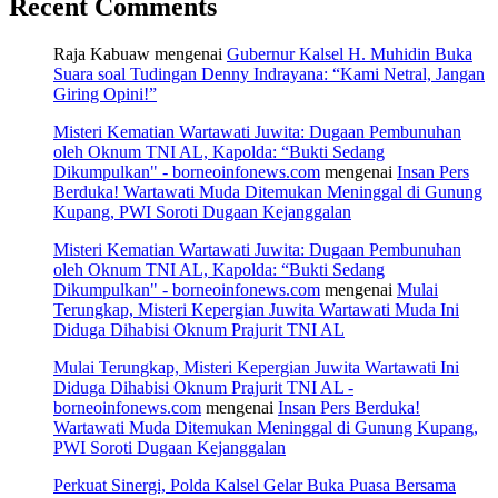
Recent Comments
Raja Kabuaw
mengenai
Gubernur Kalsel H. Muhidin Buka
Suara soal Tudingan Denny Indrayana: “Kami Netral, Jangan
Giring Opini!”
Misteri Kematian Wartawati Juwita: Dugaan Pembunuhan
oleh Oknum TNI AL, Kapolda: “Bukti Sedang
Dikumpulkan" - borneoinfonews.com
mengenai
Insan Pers
Berduka! Wartawati Muda Ditemukan Meninggal di Gunung
Kupang, PWI Soroti Dugaan Kejanggalan
Misteri Kematian Wartawati Juwita: Dugaan Pembunuhan
oleh Oknum TNI AL, Kapolda: “Bukti Sedang
Dikumpulkan" - borneoinfonews.com
mengenai
Mulai
Terungkap, Misteri Kepergian Juwita Wartawati Muda Ini
Diduga Dihabisi Oknum Prajurit TNI AL
Mulai Terungkap, Misteri Kepergian Juwita Wartawati Ini
Diduga Dihabisi Oknum Prajurit TNI AL -
borneoinfonews.com
mengenai
Insan Pers Berduka!
Wartawati Muda Ditemukan Meninggal di Gunung Kupang,
PWI Soroti Dugaan Kejanggalan
Perkuat Sinergi, Polda Kalsel Gelar Buka Puasa Bersama