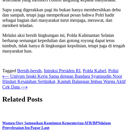
Sapu yang digerakkan pagi itu bukan hanya membersihkan debu
dan sampah, tetapi juga memperkuat pesan bahwa Polri hadir
sebagai bagian dari masyarakat turut menjaga, merawat, dan
memberi teladan.
Melalui aksi bersih lingkungan ini, Polda Kalimantan Selatan
berharap semangat kepedulian dan gotong royong dapat terus
tumbuh, tidak hanya di lingkungan kepolisian, tetapi juga di tengah
masyarakat luas.
Tagged
Bersih-bersih
,
Intruksi Presiden RI
,
Polda Kalsel
,
Polisi
Navigasi
⟵
Univsm Jajaki Kerja Sama dengan Bandara Syamsudin Noor
Hindari Kesalahan Sertipikat, Kantah Balangan Imbau Warga Aktif
pos
Cek Data
⟶
Related Posts
Wamen Ossy Sampaikan Komitmen Kementerian ATR/BΡΝdalam
Penyelesaian Isu Pagar Laut