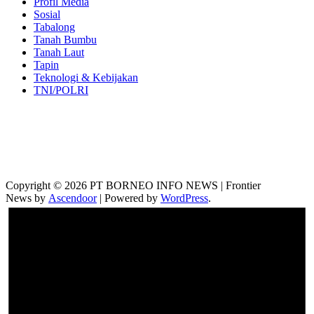
Profil Media
Sosial
Tabalong
Tanah Bumbu
Tanah Laut
Tapin
Teknologi & Kebijakan
TNI/POLRI
Copyright © 2026 PT BORNEO INFO NEWS | Frontier
News by
Ascendoor
| Powered by
WordPress
.