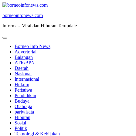
Skip
to
borneoinfonews.com
content
Informasi Viral dan Hiburan Terupdate
Borneo Info News
Advertorial
Balangan
ATR/BPN
Daerah
Nasional
Internasional
Hukum
Peristiwa
Pendidikan
Budaya
Olahraga
pariwisata
Hiburan
Sosial
Politik
Teknologi & Kebijakan