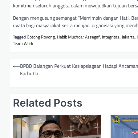
komitmen seluruh anggota dalam mewujudkan tujuan bers
Dengan mengusung semangat “Memimpin dengan Hati, Berg
nyata bagi masyarakat serta menjadi organisasi yang memb
Tagged
Gotong Royong
,
Habib Muchdar Assegaf
,
Integritas
,
Jakarta
,
Team Work
N
⟵
BPBD Balangan Perkuat Kesiapsiagaan Hadapi Ancama
a
Karhutla
v
i
Related Posts
g
a
s
i