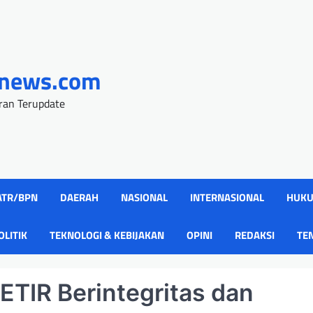
onews.com
uran Terupdate
ATR/BPN
DAERAH
NASIONAL
INTERNASIONAL
HUK
OLITIK
TEKNOLOGI & KEBIJAKAN
OPINI
REDAKSI
TE
TIR Berintegritas dan