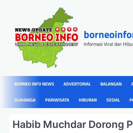
Skip
to
content
borneoinf
Informasi Viral dan Hib
BORNEO INFO NEWS
ADVERTORIAL
BALANGAN
OLAHRAGA
PARIWISATA
HIBURAN
SOSIAL
P
Habib Muchdar Dorong PE