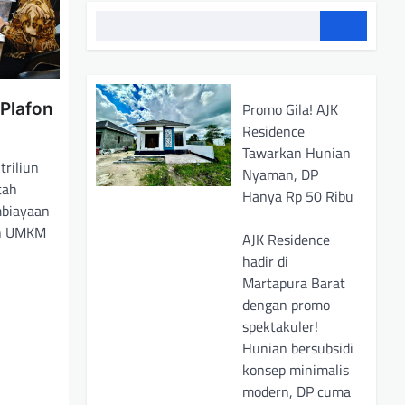
Plafon
Promo Gila! AJK
Residence
Tawarkan Hunian
triliun
Nyaman, DP
tah
Hanya Rp 50 Ribu
mbiayaan
an UMKM
AJK Residence
hadir di
Martapura Barat
dengan promo
spektakuler!
Hunian bersubsidi
konsep minimalis
modern, DP cuma