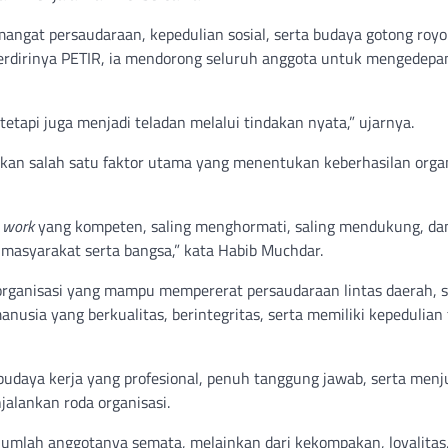
mangat persaudaraan, kepedulian sosial, serta budaya gotong roy
l berdirinya PETIR, ia mendorong seluruh anggota untuk mengedepa
api juga menjadi teladan melalui tindakan nyata,” ujarnya.
kan salah satu faktor utama yang menentukan keberhasilan organ
 work
yang kompeten, saling menghormati, saling mendukung, dan
asyarakat serta bangsa,” kata Habib Muchdar.
 organisasi yang mampu mempererat persaudaraan lintas daerah, 
nusia yang berkualitas, berintegritas, serta memiliki kepedulian
aya kerja yang profesional, penuh tanggung jawab, serta menj
jalankan roda organisasi.
 jumlah anggotanya semata, melainkan dari kekompakan, loyalitas