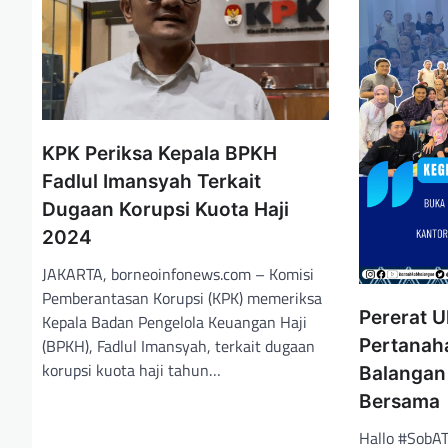
p
o
s
KPK Periksa Kepala BPKH
Fadlul Imansyah Terkait
Dugaan Korupsi Kuota Haji
2024
JAKARTA, borneoinfonews.com – Komisi
Pemberantasan Korupsi (KPK) memeriksa
Pererat 
Kepala Badan Pengelola Keuangan Haji
(BPKH), Fadlul Imansyah, terkait dugaan
Pertanah
korupsi kuota haji tahun…
Balangan
Bersama
Hallo #SobA