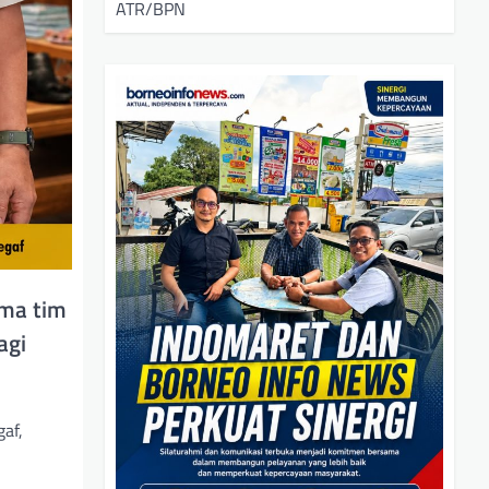
ATR/BPN
ama tim
agi
af,