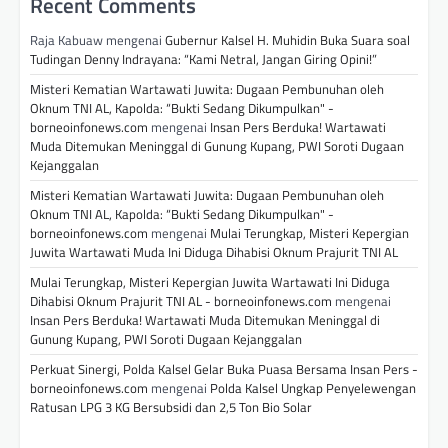
Recent Comments
Raja Kabuaw
mengenai
Gubernur Kalsel H. Muhidin Buka Suara soal
Tudingan Denny Indrayana: “Kami Netral, Jangan Giring Opini!”
Misteri Kematian Wartawati Juwita: Dugaan Pembunuhan oleh
Oknum TNI AL, Kapolda: “Bukti Sedang Dikumpulkan" -
borneoinfonews.com
mengenai
Insan Pers Berduka! Wartawati
Muda Ditemukan Meninggal di Gunung Kupang, PWI Soroti Dugaan
Kejanggalan
Misteri Kematian Wartawati Juwita: Dugaan Pembunuhan oleh
Oknum TNI AL, Kapolda: “Bukti Sedang Dikumpulkan" -
borneoinfonews.com
mengenai
Mulai Terungkap, Misteri Kepergian
Juwita Wartawati Muda Ini Diduga Dihabisi Oknum Prajurit TNI AL
Mulai Terungkap, Misteri Kepergian Juwita Wartawati Ini Diduga
Dihabisi Oknum Prajurit TNI AL - borneoinfonews.com
mengenai
Insan Pers Berduka! Wartawati Muda Ditemukan Meninggal di
Gunung Kupang, PWI Soroti Dugaan Kejanggalan
Perkuat Sinergi, Polda Kalsel Gelar Buka Puasa Bersama Insan Pers -
borneoinfonews.com
mengenai
Polda Kalsel Ungkap Penyelewengan
Ratusan LPG 3 KG Bersubsidi dan 2,5 Ton Bio Solar