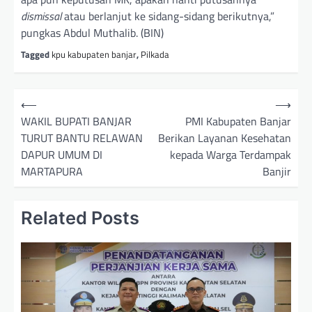
dismissal
atau berlanjut ke sidang-sidang berikutnya,”
pungkas Abdul Muthalib. (BIN)
Tagged
kpu kabupaten banjar
,
Pilkada
N
⟵
⟶
a
WAKIL BUPATI BANJAR
PMI Kabupaten Banjar
TURUT BANTU RELAWAN
Berikan Layanan Kesehatan
v
DAPUR UMUM DI
kepada Warga Terdampak
i
MARTAPURA
Banjir
g
a
Related Posts
s
i
p
o