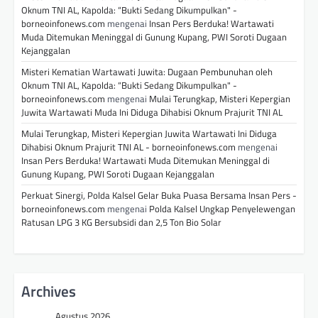
Oknum TNI AL, Kapolda: “Bukti Sedang Dikumpulkan" -
borneoinfonews.com
mengenai
Insan Pers Berduka! Wartawati
Muda Ditemukan Meninggal di Gunung Kupang, PWI Soroti Dugaan
Kejanggalan
Misteri Kematian Wartawati Juwita: Dugaan Pembunuhan oleh
Oknum TNI AL, Kapolda: “Bukti Sedang Dikumpulkan" -
borneoinfonews.com
mengenai
Mulai Terungkap, Misteri Kepergian
Juwita Wartawati Muda Ini Diduga Dihabisi Oknum Prajurit TNI AL
Mulai Terungkap, Misteri Kepergian Juwita Wartawati Ini Diduga
Dihabisi Oknum Prajurit TNI AL - borneoinfonews.com
mengenai
Insan Pers Berduka! Wartawati Muda Ditemukan Meninggal di
Gunung Kupang, PWI Soroti Dugaan Kejanggalan
Perkuat Sinergi, Polda Kalsel Gelar Buka Puasa Bersama Insan Pers -
borneoinfonews.com
mengenai
Polda Kalsel Ungkap Penyelewengan
Ratusan LPG 3 KG Bersubsidi dan 2,5 Ton Bio Solar
Archives
Agustus 2026