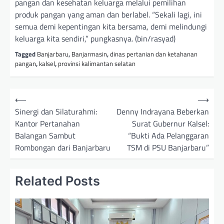
pangan dan kesehatan keluarga melalui pemilihan
produk pangan yang aman dan berlabel. “Sekali lagi, ini
semua demi kepentingan kita bersama, demi melindungi
keluarga kita sendiri,” pungkasnya. (bin/rasyad)
Tagged
Banjarbaru
,
Banjarmasin
,
dinas pertanian dan ketahanan
pangan
,
kalsel
,
provinsi kalimantan selatan
N
⟵
⟶
a
Sinergi dan Silaturahmi:
Denny Indrayana Beberkan
Kantor Pertanahan
Surat Gubernur Kalsel:
v
Balangan Sambut
“Bukti Ada Pelanggaran
i
Rombongan dari Banjarbaru
TSM di PSU Banjarbaru”
g
a
Related Posts
s
i
p