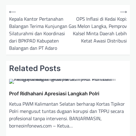
N
⟵
⟶
a
Kepala Kantor Pertanahan
OPS Inflasi di Kedai Kopi:
Balangan Terima Kunjungan
Gas Melon Langka, Pemprov
v
Silaturahmi dan Koordinasi
Kalsel Minta Daerah Lebih
i
dari BPKPAD Kabupaten
Ketat Awasi Distribusi
g
Balangan dan PT Adaro
a
s
Related Posts
i
p
o
Prof Ridhahani Apresiasi Langkah Polri
s
Ketua PWM Kalimantan Selatan berharap Kortas Tipikor
Polri mengusut tuntas dugaan korupsi dan TPPU secara
profesional tanpa intervensi. BANJARMASIN,
borneoinfonews.com – Ketua…