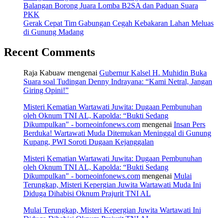
Balangan Borong Juara Lomba B2SA dan Paduan Suara
PKK
Gerak Cepat Tim Gabungan Cegah Kebakaran Lahan Meluas
di Gunung Madang
Recent Comments
Raja Kabuaw
mengenai
Gubernur Kalsel H. Muhidin Buka
Suara soal Tudingan Denny Indrayana: “Kami Netral, Jangan
Giring Opini!”
Misteri Kematian Wartawati Juwita: Dugaan Pembunuhan
oleh Oknum TNI AL, Kapolda: “Bukti Sedang
Dikumpulkan" - borneoinfonews.com
mengenai
Insan Pers
Berduka! Wartawati Muda Ditemukan Meninggal di Gunung
Kupang, PWI Soroti Dugaan Kejanggalan
Misteri Kematian Wartawati Juwita: Dugaan Pembunuhan
oleh Oknum TNI AL, Kapolda: “Bukti Sedang
Dikumpulkan" - borneoinfonews.com
mengenai
Mulai
Terungkap, Misteri Kepergian Juwita Wartawati Muda Ini
Diduga Dihabisi Oknum Prajurit TNI AL
Mulai Terungkap, Misteri Kepergian Juwita Wartawati Ini