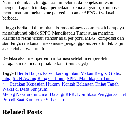
Namun demikian, hingga saat ini belum ada penjelasan resmi
mengenai apakah terdapat perbedaan skema anggaran, komposisi
menu, maupun mekanisme penyediaan antar SPPG di wilayah
berbeda.
Hingga berita ini diturunkan, borneoinfonews.com masih berupaya
menghubungi pihak SPPG Mandikapau Timur guna meminta
klarifikasi resmi terkait standar nilai per porsi MBG, komposisi dan
standar gizi makanan, mekanisme penganggaran, serta tindak lanjut
atas keluhan wali murid.
Redaksi akan memperbarui informasi setelah memperoleh
tanggapan resmi dari pihak terkait. (bin/rasayd)
Tagged
Berita Banjar
,
kalsel
,
karang intan
,
Makan Bergizi Gratis
,
mbg
,
SDN Awang Bangkal Timur
,
SPPG Mandikapau Timur
Navigasi
⟵
Pastikan Kepastian Hukum, Kantah Balangan Tinjau Tanah
Wakaf di Desa Sungsum
pos
Menag Nasaruddin Umar Datangi KPK, Klarifikasi Penggunaan Jet
Pribadi Saat Kunker ke Sulsel
⟶
Related Posts