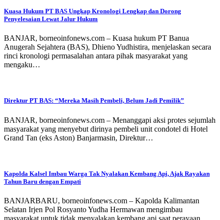
Kuasa Hukum PT BAS Ungkap Kronologi Lengkap dan Dorong
Penyelesaian Lewat Jalur Hukum
BANJAR, borneoinfonews.com – Kuasa hukum PT Banua
Anugerah Sejahtera (BAS), Dhieno Yudhistira, menjelaskan secara
rinci kronologi permasalahan antara pihak masyarakat yang
mengaku…
Direktur PT BAS: “Mereka Masih Pembeli, Belum Jadi Pemilik”
BANJAR, borneoinfonews.com – Menanggapi aksi protes sejumlah
masyarakat yang menyebut dirinya pembeli unit condotel di Hotel
Grand Tan (eks Aston) Banjarmasin, Direktur…
Kapolda Kalsel Imbau Warga Tak Nyalakan Kembang Api, Ajak Rayakan
Tahun Baru dengan Empati
BANJARBARU, borneoinfonews.com – Kapolda Kalimantan
Selatan Irjen Pol Rosyanto Yudha Hermawan mengimbau
masyarakat untuk tidak menyalakan kembang api saat perayaan