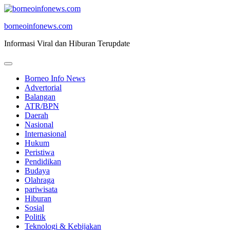
Skip
to
borneoinfonews.com
content
Informasi Viral dan Hiburan Terupdate
Borneo Info News
Advertorial
Balangan
ATR/BPN
Daerah
Nasional
Internasional
Hukum
Peristiwa
Pendidikan
Budaya
Olahraga
pariwisata
Hiburan
Sosial
Politik
Teknologi & Kebijakan