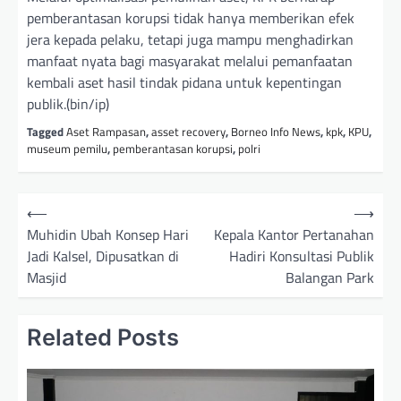
pemberantasan korupsi tidak hanya memberikan efek
jera kepada pelaku, tetapi juga mampu menghadirkan
manfaat nyata bagi masyarakat melalui pemanfaatan
kembali aset hasil tindak pidana untuk kepentingan
publik.(bin/ip)
Tagged
Aset Rampasan
,
asset recovery
,
Borneo Info News
,
kpk
,
KPU
,
museum pemilu
,
pemberantasan korupsi
,
polri
N
⟵
⟶
a
Muhidin Ubah Konsep Hari
Kepala Kantor Pertanahan
Jadi Kalsel, Dipusatkan di
Hadiri Konsultasi Publik
v
Masjid
Balangan Park
i
g
Related Posts
a
s
i