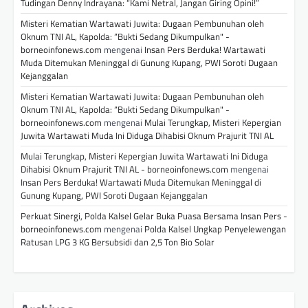
Tudingan Denny Indrayana: “Kami Netral, Jangan Giring Opini!”
Misteri Kematian Wartawati Juwita: Dugaan Pembunuhan oleh
Oknum TNI AL, Kapolda: “Bukti Sedang Dikumpulkan" -
borneoinfonews.com
mengenai
Insan Pers Berduka! Wartawati
Muda Ditemukan Meninggal di Gunung Kupang, PWI Soroti Dugaan
Kejanggalan
Misteri Kematian Wartawati Juwita: Dugaan Pembunuhan oleh
Oknum TNI AL, Kapolda: “Bukti Sedang Dikumpulkan" -
borneoinfonews.com
mengenai
Mulai Terungkap, Misteri Kepergian
Juwita Wartawati Muda Ini Diduga Dihabisi Oknum Prajurit TNI AL
Mulai Terungkap, Misteri Kepergian Juwita Wartawati Ini Diduga
Dihabisi Oknum Prajurit TNI AL - borneoinfonews.com
mengenai
Insan Pers Berduka! Wartawati Muda Ditemukan Meninggal di
Gunung Kupang, PWI Soroti Dugaan Kejanggalan
Perkuat Sinergi, Polda Kalsel Gelar Buka Puasa Bersama Insan Pers -
borneoinfonews.com
mengenai
Polda Kalsel Ungkap Penyelewengan
Ratusan LPG 3 KG Bersubsidi dan 2,5 Ton Bio Solar