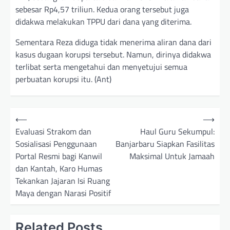
sebesar Rp4,57 triliun. Kedua orang tersebut juga
didakwa melakukan TPPU dari dana yang diterima.
Sementara Reza diduga tidak menerima aliran dana dari
kasus dugaan korupsi tersebut. Namun, dirinya didakwa
terlibat serta mengetahui dan menyetujui semua
perbuatan korupsi itu. (Ant)
N
⟵
⟶
a
Evaluasi Strakom dan
Haul Guru Sekumpul:
Sosialisasi Penggunaan
Banjarbaru Siapkan Fasilitas
v
Portal Resmi bagi Kanwil
Maksimal Untuk Jamaah
i
dan Kantah, Karo Humas
g
Tekankan Jajaran Isi Ruang
a
Maya dengan Narasi Positif
s
i
Related Posts