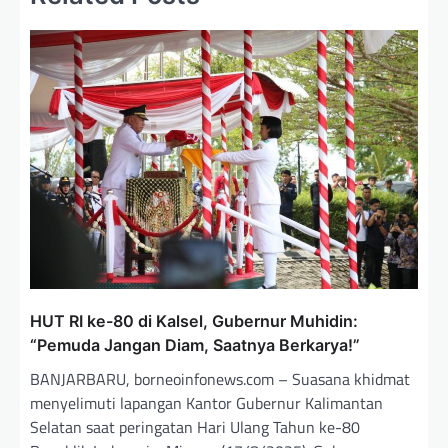
p
o
s
HUT RI ke-80 di Kalsel, Gubernur Muhidin:
“Pemuda Jangan Diam, Saatnya Berkarya!”
BANJARBARU, borneoinfonews.com – Suasana khidmat
menyelimuti lapangan Kantor Gubernur Kalimantan
Selatan saat peringatan Hari Ulang Tahun ke-80