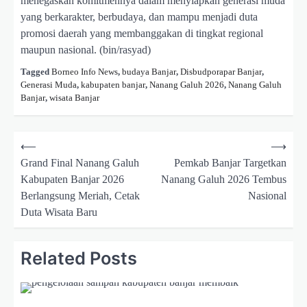
menegaskan komitmennya dalam menyiapkan generasi muda
yang berkarakter, berbudaya, dan mampu menjadi duta
promosi daerah yang membanggakan di tingkat regional
maupun nasional. (bin/rasyad)
Tagged
Borneo Info News
,
budaya Banjar
,
Disbudporapar Banjar
,
Generasi Muda
,
kabupaten banjar
,
Nanang Galuh 2026
,
Nanang Galuh
Banjar
,
wisata Banjar
N
⟵
⟶
a
Grand Final Nanang Galuh
Pemkab Banjar Targetkan
Kabupaten Banjar 2026
Nanang Galuh 2026 Tembus
v
Berlangsung Meriah, Cetak
Nasional
i
Duta Wisata Baru
g
a
Related Posts
s
i