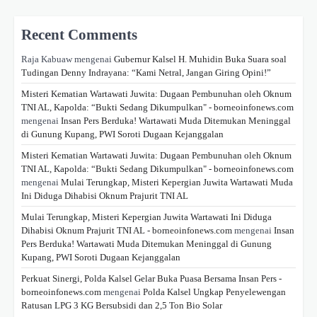
Recent Comments
Raja Kabuaw
mengenai
Gubernur Kalsel H. Muhidin Buka Suara soal
Tudingan Denny Indrayana: “Kami Netral, Jangan Giring Opini!”
Misteri Kematian Wartawati Juwita: Dugaan Pembunuhan oleh Oknum
TNI AL, Kapolda: “Bukti Sedang Dikumpulkan" - borneoinfonews.com
mengenai
Insan Pers Berduka! Wartawati Muda Ditemukan Meninggal
di Gunung Kupang, PWI Soroti Dugaan Kejanggalan
Misteri Kematian Wartawati Juwita: Dugaan Pembunuhan oleh Oknum
TNI AL, Kapolda: “Bukti Sedang Dikumpulkan" - borneoinfonews.com
mengenai
Mulai Terungkap, Misteri Kepergian Juwita Wartawati Muda
Ini Diduga Dihabisi Oknum Prajurit TNI AL
Mulai Terungkap, Misteri Kepergian Juwita Wartawati Ini Diduga
Dihabisi Oknum Prajurit TNI AL - borneoinfonews.com
mengenai
Insan
Pers Berduka! Wartawati Muda Ditemukan Meninggal di Gunung
Kupang, PWI Soroti Dugaan Kejanggalan
Perkuat Sinergi, Polda Kalsel Gelar Buka Puasa Bersama Insan Pers -
borneoinfonews.com
mengenai
Polda Kalsel Ungkap Penyelewengan
Ratusan LPG 3 KG Bersubsidi dan 2,5 Ton Bio Solar