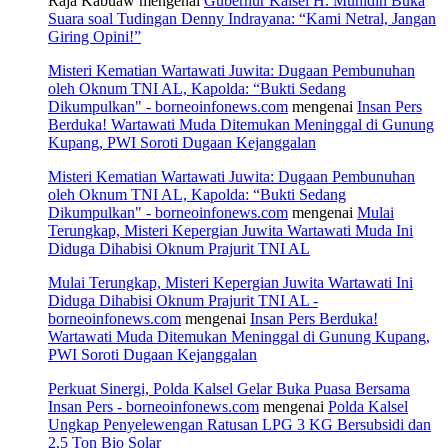
Raja Kabuaw
mengenai
Gubernur Kalsel H. Muhidin Buka
Suara soal Tudingan Denny Indrayana: “Kami Netral, Jangan
Giring Opini!”
Misteri Kematian Wartawati Juwita: Dugaan Pembunuhan
oleh Oknum TNI AL, Kapolda: “Bukti Sedang
Dikumpulkan" - borneoinfonews.com
mengenai
Insan Pers
Berduka! Wartawati Muda Ditemukan Meninggal di Gunung
Kupang, PWI Soroti Dugaan Kejanggalan
Misteri Kematian Wartawati Juwita: Dugaan Pembunuhan
oleh Oknum TNI AL, Kapolda: “Bukti Sedang
Dikumpulkan" - borneoinfonews.com
mengenai
Mulai
Terungkap, Misteri Kepergian Juwita Wartawati Muda Ini
Diduga Dihabisi Oknum Prajurit TNI AL
Mulai Terungkap, Misteri Kepergian Juwita Wartawati Ini
Diduga Dihabisi Oknum Prajurit TNI AL -
borneoinfonews.com
mengenai
Insan Pers Berduka!
Wartawati Muda Ditemukan Meninggal di Gunung Kupang,
PWI Soroti Dugaan Kejanggalan
Perkuat Sinergi, Polda Kalsel Gelar Buka Puasa Bersama
Insan Pers - borneoinfonews.com
mengenai
Polda Kalsel
Ungkap Penyelewengan Ratusan LPG 3 KG Bersubsidi dan
2,5 Ton Bio Solar