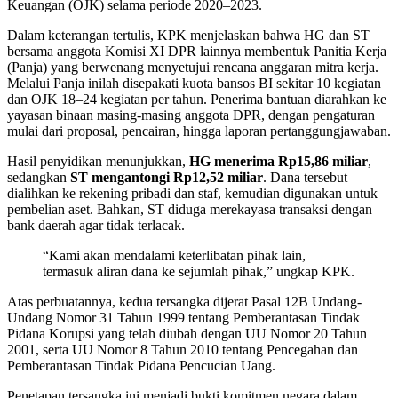
Keuangan (OJK) selama periode 2020–2023.
Dalam keterangan tertulis, KPK menjelaskan bahwa HG dan ST
bersama anggota Komisi XI DPR lainnya membentuk Panitia Kerja
(Panja) yang berwenang menyetujui rencana anggaran mitra kerja.
Melalui Panja inilah disepakati kuota bansos BI sekitar 10 kegiatan
dan OJK 18–24 kegiatan per tahun. Penerima bantuan diarahkan ke
yayasan binaan masing-masing anggota DPR, dengan pengaturan
mulai dari proposal, pencairan, hingga laporan pertanggungjawaban.
Hasil penyidikan menunjukkan,
HG menerima Rp15,86 miliar
,
sedangkan
ST mengantongi Rp12,52 miliar
. Dana tersebut
dialihkan ke rekening pribadi dan staf, kemudian digunakan untuk
pembelian aset. Bahkan, ST diduga merekayasa transaksi dengan
bank daerah agar tidak terlacak.
“Kami akan mendalami keterlibatan pihak lain,
termasuk aliran dana ke sejumlah pihak,” ungkap KPK.
Atas perbuatannya, kedua tersangka dijerat Pasal 12B Undang-
Undang Nomor 31 Tahun 1999 tentang Pemberantasan Tindak
Pidana Korupsi yang telah diubah dengan UU Nomor 20 Tahun
2001, serta UU Nomor 8 Tahun 2010 tentang Pencegahan dan
Pemberantasan Tindak Pidana Pencucian Uang.
Penetapan tersangka ini menjadi bukti komitmen negara dalam