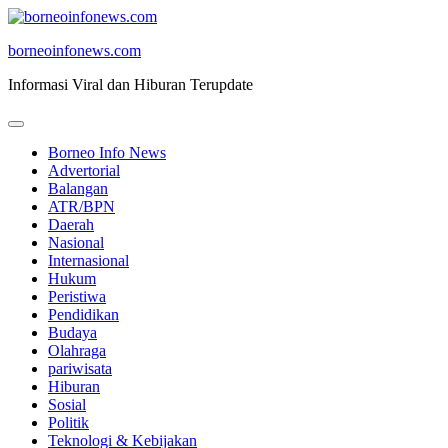
Skip
to
borneoinfonews.com
content
Informasi Viral dan Hiburan Terupdate
Borneo Info News
Advertorial
Balangan
ATR/BPN
Daerah
Nasional
Internasional
Hukum
Peristiwa
Pendidikan
Budaya
Olahraga
pariwisata
Hiburan
Sosial
Politik
Teknologi & Kebijakan