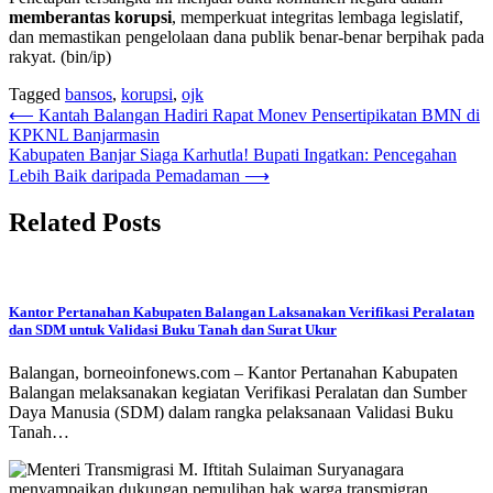
memberantas korupsi
, memperkuat integritas lembaga legislatif,
dan memastikan pengelolaan dana publik benar-benar berpihak pada
rakyat. (bin/ip)
Tagged
bansos
,
korupsi
,
ojk
Navigasi
⟵
Kantah Balangan Hadiri Rapat Monev Pensertipikatan BMN di
KPKNL Banjarmasin
pos
Kabupaten Banjar Siaga Karhutla! Bupati Ingatkan: Pencegahan
Lebih Baik daripada Pemadaman
⟶
Related Posts
Kantor Pertanahan Kabupaten Balangan Laksanakan Verifikasi Peralatan
dan SDM untuk Validasi Buku Tanah dan Surat Ukur
Balangan, borneoinfonews.com – Kantor Pertanahan Kabupaten
Balangan melaksanakan kegiatan Verifikasi Peralatan dan Sumber
Daya Manusia (SDM) dalam rangka pelaksanaan Validasi Buku
Tanah…