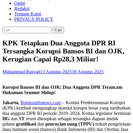
Opini
Redaksi
Tentang Kami
PRIVACY POLICY
Cari
untuk:
KPK Tetapkan Dua Anggota DPR RI
Tersangka Korupsi Bansos BI dan OJK,
Kerugian Capai Rp28,3 Miliar!
Muhammad Rasyad
13 Agustus 2025
18 Agustus 2025
Korupsi Bansos BI dan OJK: Dua Anggota DPR Terancam
Hukuman Seumur Hidup!
Jakarta,
Borneoinfonews.com
– Komisi Pemberantasan Korupsi
(KPK) kembali mengungkap skandal korupsi besar yang melibatkan
dua anggota DPR RI periode 2019–2024. Kedua legislator berinisial
HG
dan
ST
resmi ditetapkan sebagai tersangka dugaan tindak
pidana
gratifikasi
dan
pencucian uang (TPPU)
terkait pengelolaan
dana bantuan sosial (bansos) Bank Indonesia (BI) dan Otoritas Jasa