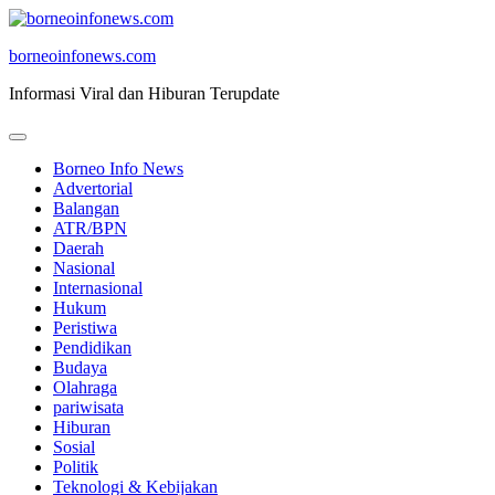
Skip
to
borneoinfonews.com
content
Informasi Viral dan Hiburan Terupdate
Borneo Info News
Advertorial
Balangan
ATR/BPN
Daerah
Nasional
Internasional
Hukum
Peristiwa
Pendidikan
Budaya
Olahraga
pariwisata
Hiburan
Sosial
Politik
Teknologi & Kebijakan