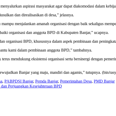
menyalurkan aspirasi masyarakat agar dapat diakomodasi dalam kebi
ulkan dan direalisasikan di desa,” jelasnya.
u mampu menjalankan amanah organisasi dengan baik sekaligus memper
aiki organisasi dan anggota BPD di Kabupaten Banjar,” ucapnya.
 dan organisasi BPD, khususnya dalam aspek pembinaan dan peningkata
ntu kami dalam pembinaan anggota BPD,” tambahnya.
 terus mendukung eksistensi organisasi serta bersinergi dengan pem
ujudkan Banjar yang maju, mandiri dan agamis,” tutupnya. (bin/ras
sa
,
PABPDSI Banjar
,
Pemda Banjar
,
Pemerintahan Desa
,
PMD Banjar
l dan Perjuangkan Kesejahteraan BPD