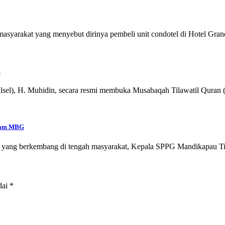
yarakat yang menyebut dirinya pembeli unit condotel di Hotel Gran
a
lsel), H. Muhidin, secara resmi membuka Musabaqah Tilawatil Quran
gram MBG
n yang berkembang di tengah masyarakat, Kepala SPPG Mandikapau Ti
dai
*