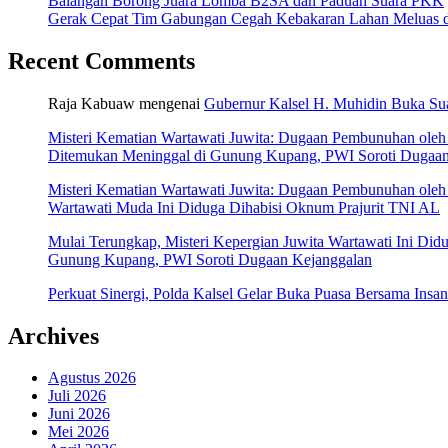
Balangan Borong Juara Lomba B2SA dan Paduan Suara PKK
Gerak Cepat Tim Gabungan Cegah Kebakaran Lahan Meluas
Recent Comments
Raja Kabuaw
mengenai
Gubernur Kalsel H. Muhidin Buka Sua
Misteri Kematian Wartawati Juwita: Dugaan Pembunuhan ole
Ditemukan Meninggal di Gunung Kupang, PWI Soroti Dugaan
Misteri Kematian Wartawati Juwita: Dugaan Pembunuhan ole
Wartawati Muda Ini Diduga Dihabisi Oknum Prajurit TNI AL
Mulai Terungkap, Misteri Kepergian Juwita Wartawati Ini Di
Gunung Kupang, PWI Soroti Dugaan Kejanggalan
Perkuat Sinergi, Polda Kalsel Gelar Buka Puasa Bersama Insa
Archives
Agustus 2026
Juli 2026
Juni 2026
Mei 2026