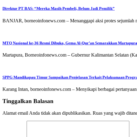
Direktur PT BAS: “Mereka Masih Pembeli, Belum Jadi Pemilik”
BANJAR, borneoinfonews.com – Menanggapi aksi protes sejumlah mas
MTQ Nasional ke-36 Resmi Dibuka, Gema Al-Qur’an Semarakkan Martapur
Martapura, Borneoinfonews.com – Gubernur Kalimantan Selatan (Ka
SPPG Mandikapau Timur Sampaikan Penjelasan Terkait Pelaksanaan Pro
Karang Intan, borneoinfonews.com – Menyikapi berbagai pertanyaa
Tinggalkan Balasan
Alamat email Anda tidak akan dipublikasikan.
Ruas yang wajib ditan