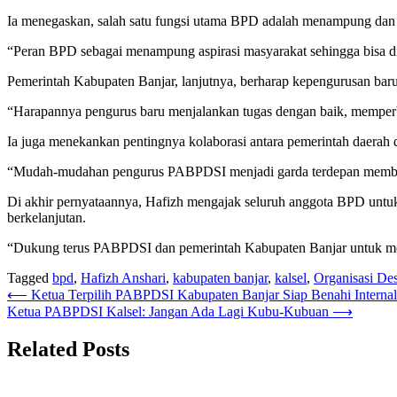
Ia menegaskan, salah satu fungsi utama BPD adalah menampung dan 
“Peran BPD sebagai menampung aspirasi masyarakat sehingga bisa dius
Pemerintah Kabupaten Banjar, lanjutnya, berharap kepengurusan bar
“Harapannya pengurus baru menjalankan tugas dengan baik, memperb
Ia juga menekankan pentingnya kolaborasi antara pemerintah daerah
“Mudah-mudahan pengurus PABPDSI menjadi garda terdepan memba
Di akhir pernyataannya, Hafizh mengajak seluruh anggota BPD untuk
berkelanjutan.
“Dukung terus PABPDSI dan pemerintah Kabupaten Banjar untuk mew
Tagged
bpd
,
Hafizh Anshari
,
kabupaten banjar
,
kalsel
,
Organisasi De
Navigasi
⟵
Ketua Terpilih PABPDSI Kabupaten Banjar Siap Benahi Interna
Ketua PABPDSI Kalsel: Jangan Ada Lagi Kubu-Kubuan
⟶
pos
Related Posts