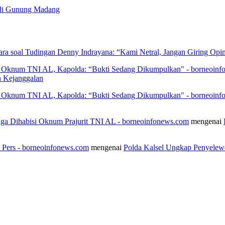
 di Gunung Madang
ra soal Tudingan Denny Indrayana: “Kami Netral, Jangan Giring Opin
h Oknum TNI AL, Kapolda: “Bukti Sedang Dikumpulkan" - borneoin
 Kejanggalan
h Oknum TNI AL, Kapolda: “Bukti Sedang Dikumpulkan" - borneoin
duga Dihabisi Oknum Prajurit TNI AL - borneoinfonews.com
mengenai
n Pers - borneoinfonews.com
mengenai
Polda Kalsel Ungkap Penyelew