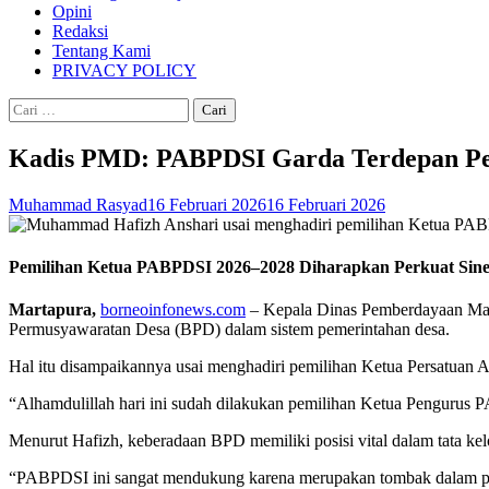
Opini
Redaksi
Tentang Kami
PRIVACY POLICY
Cari
untuk:
Kadis PMD: PABPDSI Garda Terdepan Pe
Muhammad Rasyad
16 Februari 2026
16 Februari 2026
Pemilihan Ketua PABPDSI 2026–2028 Diharapkan Perkuat Sin
Martapura,
borneoinfonews.com
– Kepala Dinas Pemberdayaan Masy
Permusyawaratan Desa (BPD) dalam sistem pemerintahan desa.
Hal itu disampaikannya usai menghadiri pemilihan Ketua Persatuan 
“Alhamdulillah hari ini sudah dilakukan pemilihan Ketua Pengurus
Menurut Hafizh, keberadaan BPD memiliki posisi vital dalam tata kel
“PABPDSI ini sangat mendukung karena merupakan tombak dalam pe